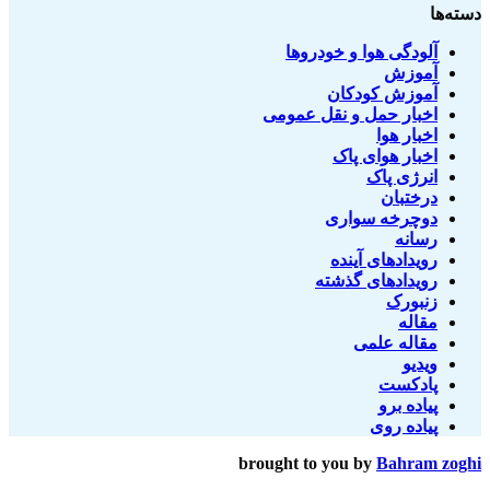
دسته‌ها
آلودگی هوا و خودروها
آموزش
آموزش کودکان
اخبار حمل و نقل عمومی
اخبار هوا
اخبار هوای پاک
انرژی پاک
درختبان
دوچرخه سواری
رسانه
رویدادهای آینده
رویدادهای گذشته
زنبورک
مقاله
مقاله علمی
ویدیو
پادکست
پیاده برو
پیاده روی
brought to you by
Bahram zoghi