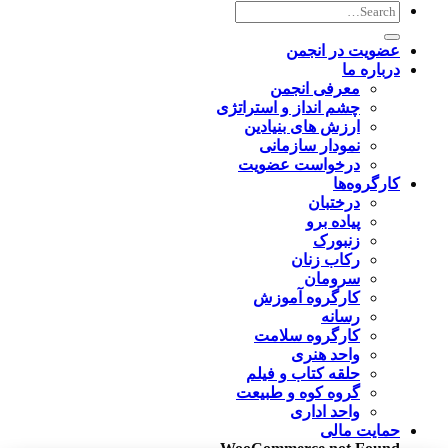
عضویت در انجمن
درباره ما
معرفی انجمن
چشم انداز و استراتژی
ارزش های بنیادین
نمودار سازمانی
درخواست عضویت
کارگروه‌ها
درختبان
پیاده برو
زنبورک
رکاب زنان
سرومان
کارگروه آموزش
رسانه
کارگروه سلامت
واحد هنری
حلقه کتاب و فیلم
گروه کوه و طبیعت
واحد اداری
حمایت مالی