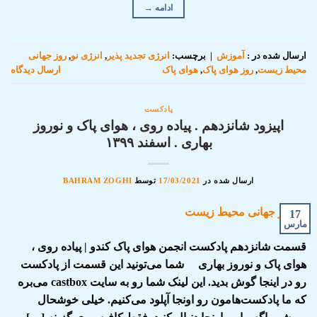
ادامه
→
ارسال شده در :
آموزش
|
برچسب:
انرژی تجدید پذیر
,
انرژی نو
,
روز جهانی
محیط زیست
,
روز هوای پاک
,
هوای پاک
ارسال دیدگاه
پادکست
اپیزود شانزدهم . پیاده روی ، هوای پاک و نوروز
بهاری . اسفند ۱۳۹۹
ارسال شده در
17/03/2021
توسط
BAHRAM ZOGHI
17
مارس
قسمت شانزدهم پادکست انجمن هوای پاک کندو | پیاده روی ،
هوای پاک و نوروز بهاری شما می‌تونید این قسمت از پادکست
رو در اینجا گوش بدید. این لینک شما رو به سایت castbox می‌بره
که ما پادکست‌هامون رو اونجا آپلود می‌کنیم. خیلی خوشحال