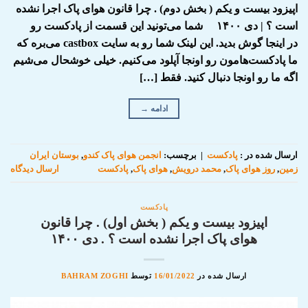
اپیزود بیست و یکم ( بخش دوم) . چرا قانون هوای پاک اجرا نشده
است ؟ | دی ۱۴۰۰ شما می‌تونید این قسمت از پادکست رو
در اینجا گوش بدید. این لینک شما رو به سایت castbox می‌بره که
ما پادکست‌هامون رو اونجا آپلود می‌کنیم. خیلی خوشحال می‌شیم
اگه ما رو اونجا دنبال کنید. فقط […]
ادامه
→
ارسال شده در :
پادکست
|
برچسب:
انجمن هوای پاک کندو
,
بوستان ایران
زمین
,
روز هوای پاک
,
محمد درویش
,
هوای پاک
,
پادکست
ارسال دیدگاه
پادکست
اپیزود بیست و یکم ( بخش اول) . چرا قانون
هوای پاک اجرا نشده است ؟ . دی ۱۴۰۰
ارسال شده در
16/01/2022
توسط
BAHRAM ZOGHI