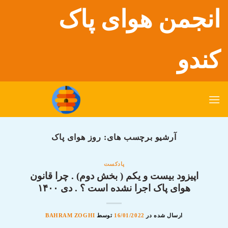
رش
انجمن هوای پاک
ه
حتوا
کندو
آرشیو برچسب های:
روز هوای پاک
پادکست
اپیزود بیست و یکم ( بخش دوم) . چرا قانون
هوای پاک اجرا نشده است ؟ . دی ۱۴۰۰
ارسال شده در
16/01/2022
توسط
BAHRAM ZOGHI