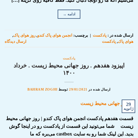
می‌شیم اگه ما رو اونجا دنبال کنید. فقط کافیه روی گزینه […]
ادامه
→
ارسال شده در :
پادکست
|
برچسب:
انجمن هوای پاک کندو
,
روز هوای پاک
,
هوای پاک
,
پادکست
ارسال دیدگاه
پادکست
اپیزود هفدهم . روز جهانی محیط زیست . خرداد
۱۴۰۰
ارسال شده در
29/01/2021
توسط
BAHRAM ZOGHI
29
ژانویه
قسمت هفدهم پادکست انجمن هوای پاک کندو | روز جهانی محیط
زیست شما می‌تونید این قسمت از پادکست رو در اینجا گوش
بدید. این لینک شما رو به سایت castbox می‌بره که ما