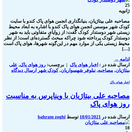
25
ژانویه
مصاحبه علی بیتاژیان، بنیانگذاری انجمن هوای پاک کندو با سایت
کودک شهر موسس انجمن هوای پاک کندو با اشاره به ابعاد محیط
زیستی شهر دوستدار کودک گفت: از زوایای متفاوتی باید به شهر
دوستدار کودک پرداخته شود چراکه مبحث گسترده‌‎ای است؛ از نظر
محیط زیستی یکی از موارد مهم در این‌گونه شهرها، هوای پاک است
[…]
ادامه
→
ارسال شده در :
اخبار هوای پاک
|
برچسب:
روز هوای پاک
,
علی
بیتاژیان
,
مصاحبه
,
نیلوفر شهسواریان
,
کودک شهر
ارسال دیدگاه
اخبار هوای پاک
مصاحبه علی بیتاژیان با ویناپرس به مناسبت
روز هوای پاک
ارسال شده در
18/01/2021
توسط
bahram zoghi
18