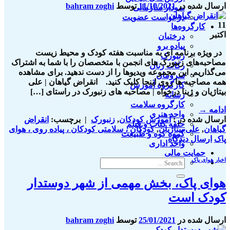
ارسال شده در
11/10/2021
توسط
bahram zoghi
نمودار سازمانی
درخواست عضویت
11
کارگروه‌ها
اکتبر
درختبان
پیاده برو
در ویژه برنامه ای به مناسبت هفته کودک و محیط زیست
زنبورک
مصاحبه‌های زنبورک های انجمن با متخصصان را با شما به اشتراک
رکاب زنان
می‌گذاریم. این مجموعه ویدیوها را از دست ندهید. برای مشاهده
سرومان
همه مصاحبه ها روی اینجا کلیک کنید. انقراض گیاهان | علی
کارگروه آموزش
بیتاژیان و ژینا درخواه | مصاحبه های زنبورک در راستای […]
رسانه
کارگروه سلامت
ادامه
→
واحد هنری
ارسال شده در :
آموزش کودکان
,
زنبورک
|
برچسب:
انقراض
حلقه کتاب و فیلم
گیاهان
,
علی بیتاژیان
,
کودکان ، سلامتی کودکان ، پیاده روی ، هوای
گروه کوه و طبیعت
پاک
ارسال دیدگاه
واحد اداری
حمایت مالی
اخبار هوای پاک
هوای پاک، بخش مهمی از شهر دوستدار
کودک است
ارسال شده در
25/01/2021
توسط
bahram zoghi