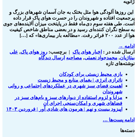
ژانویه
این روزها آلودگی هوا مثل بختک به جان آسمان شهرهای بزرگ و
پرجمعیت افتاده و شهروندان را در حسرت هوای پاک قرار داده
است. طی هفته سوم دی‌ماه فقط در پایتخت میزان آلاینده‌های جوی
به سطح نگران کننده‌ای رسید و در بعضی مناطق شاخص کیفیت
هوا از عدد ۲۰۰ فراتر رفت. «مطالعه بار بیماری‌ها» که […]
ادامه
→
ارسال شده در :
اخبار هوای پاک
|
برچسب:
روز هوای پاک
,
علی
بیتاژیان
,
محمدجواد نعمتی
,
مصاحبه
ارسال دیدگاه
نوشته‌های تازه
بازی محیط زیستی برای کودکان
ناترازی انرژی | یغمای منابع و محیط زیست
اهمیت فضای سبز شهری در عملکردهای اجتماعی و روانی
شهروندان
مزایا و لزوم استفاده از دیوارهای سبز و بام‌های سبز در
فضاهای شهری و امکان‌سنجی اجرای آن
اپیزود بیست و نهم | هرمون های شادی آور | فروردین ۱۴۰۳
ادامه پست‌ها …
دسته‌ها