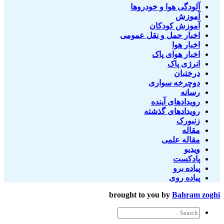
آلودگی هوا و خودروها
آموزش
آموزش کودکان
اخبار حمل و نقل عمومی
اخبار هوا
اخبار هوای پاک
انرژی پاک
درختبان
دوچرخه سواری
رسانه
رویدادهای آینده
رویدادهای گذشته
زنبورک
مقاله
مقاله علمی
ویدیو
پادکست
پیاده برو
پیاده روی
brought to you by
Bahram zoghi