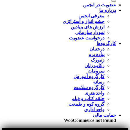
عضویت در انجمن
درباره ما
معرفی انجمن
چشم انداز و استراتژی
ارزش های بنیادین
نمودار سازمانی
درخواست عضویت
کارگروه‌ها
درختبان
پیاده برو
زنبورک
رکاب زنان
سرومان
کارگروه آموزش
رسانه
کارگروه سلامت
واحد هنری
حلقه کتاب و فیلم
گروه کوه و طبیعت
واحد اداری
حمایت مالی
WooCommerce not Found