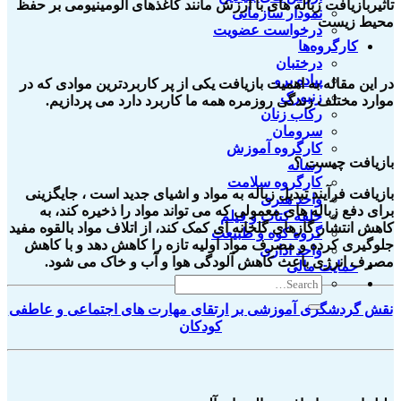
تاثیربازیافت زباله های با ارزش مانند کاغذهای آلومینیومی بر حفظ
نمودار سازمانی
محیط زیست
درخواست عضویت
کارگروه‌ها
درختبان
پیاده برو
در این مقاله به اهمیت بازیافت یکی از پر کاربردترین موادی که در
زنبورک
موارد مختلف زندگی روزمره همه ما کاربرد دارد می پردازیم.
رکاب زنان
سرومان
کارگروه آموزش
بازیافت چیست ؟
رسانه
کارگروه سلامت
بازیافت فرآیند تبدیل زباله به مواد و اشیای جدید است ، جایگزینی
واحد هنری
برای دفع زباله های معمولی که می تواند مواد را ذخیره کند، به
حلقه کتاب و فیلم
کاهش انتشار گازهای گلخانه ای کمک کند، از اتلاف مواد بالقوه مفید
گروه کوه و طبیعت
جلوگیری کرده و مصرف مواد اولیه تازه را کاهش دهد و با کاهش
واحد اداری
مصرف انرژی باعث کاهش آلودگی هوا و آب و خاک می شود.
حمایت مالی
نقش گردشگری آموزشی بر ارتقای مهارت‌ های اجتماعی و عاطفی
کودکان