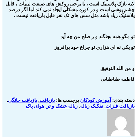
لایه نازک پلاستیک است ، یا برخی روکش های صنعت لبنیات ، قابل
چشم پوشی است و در کوره مشکلی ایجاد نمی کند اما اگر درصد
پلاستیک زیاد باشد مثل سس های تک نفر قابل بازیافت نیست .
تو مگو همه بجنگند و ز صلح من چه آید
تو یکی نه ای هزاری تو چراغ خود برافروز
و من الله التوفیق
فاطمه طباطبایی
دسته بندی:
آموزش کودکان
برچسب ها:
بازیافت
,
بازیافت خانگی
,
بازیافت فلزات
,
تفکیک زباله
,
زباله خشک و تر
,
هوای پاک