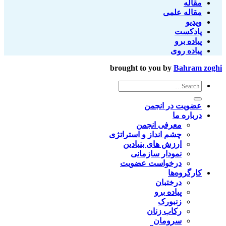
مقاله
مقاله علمی
ویدیو
پادکست
پیاده برو
پیاده روی
brought to you by
Bahram zoghi
عضویت در انجمن
درباره ما
معرفی انجمن
چشم انداز و استراتژی
ارزش های بنیادین
نمودار سازمانی
درخواست عضویت
کارگروه‌ها
درختبان
پیاده برو
زنبورک
رکاب زنان
سرومان