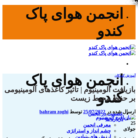
ستن
پرش
انجمن هوای پاک
به
محتوا
کندو
انجمن هوای پاک
آموزش کودکان
بازیافت آلومینیوم | تاثیر کاغذهای آلومینیومی
کندو
بر حفظ محیط زیست
ارسال شده در
25/07/2022
توسط
bahram zoghi
عضویت در انجمن
درباره ما
25
معرفی انجمن
جولای
چشم انداز و استراتژی
ارزش های بنیادین