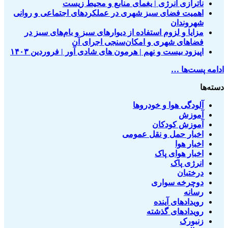
ناترازی انرژی | یغمای منابع و محیط زیست
اهمیت فضای سبز شهری در عملکردهای اجتماعی و روانی
شهروندان
مزایا و لزوم استفاده از دیوارهای سبز و بام‌های سبز در
فضاهای شهری و امکان‌سنجی اجرای آن
اپیزود بیست و نهم | هرمون های شادی آور | فروردین ۱۴۰۳
ادامه پست‌ها …
دسته‌ها
آلودگی هوا و خودروها
آموزش
آموزش کودکان
اخبار حمل و نقل عمومی
اخبار هوا
اخبار هوای پاک
انرژی پاک
درختبان
دوچرخه سواری
رسانه
رویدادهای آینده
رویدادهای گذشته
زنبورک