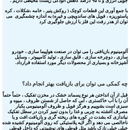
جویی انرژی و تا ۹۵ درصد کاهش آلودگی زیست محیطی داریم .
با جمع آوری این قطعات کوچک ( روکش پنیر ، خامه ،شکلات ، کره
پاستوریزه ، فویل های ساندویچی و غیره) به اندازه چشمگیری می
توان از هدر رفت این فلز با ارزش جلوگیری کرد
آلومینیوم بازیافتی را می توان در صنعت هواپیما سازی ، خودرو
سازی ، دوچرخه سازی ، قایق سازی ، تولید کامپیوتر ، وسایل
آشپزخانه و بسیاری از محصولات دیگر مورد استفاده قرارداد.
چه کمکی می توان برای بازیافت بهتر انجام داد؟
قبل از آن انداختن هر نوع پسماند خشک در مخزن تفکیک ، حتماً حتماً
آن را با آب خاکستری ، آبی که حاصل از شستن ظروف ، میوه و
سبزی است بشوییم و هرگز فویل و ظروف آلومینیومی یکبار
مصرف آغشته به چربی و غذا را بدون تمیز کردن در سطل تفکیک
نیاندازی که بشدت در کوره های ریخته گری و بازیافت افت و یا
ناخالصی می دهد و اگر لایه پلاستیکی که روی آلومینیوم کشیده شده
خیلی خیلی نازک باشد مثل قوطی های نوشیدنی که داخل قوطی