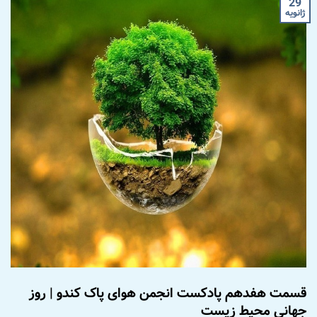
29
ژانویه
قسمت هفدهم پادکست انجمن هوای پاک کندو | روز
جهانی محیط زیست