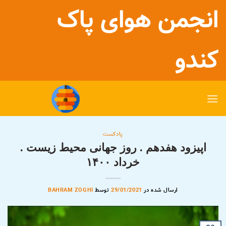
رش
انجمن هوای پاک
ه
حتوا
کندو
پادکست
اپیزود هفدهم . روز جهانی محیط زیست .
خرداد ۱۴۰۰
ارسال شده در
29/01/2021
توسط
BAHRAM ZOGHI