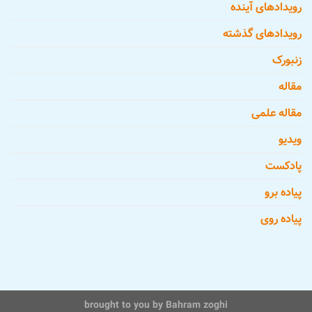
رویدادهای آینده
رویدادهای گذشته
زنبورک
مقاله
مقاله علمی
ویدیو
پادکست
پیاده برو
پیاده روی
brought to you by
Bahram zoghi