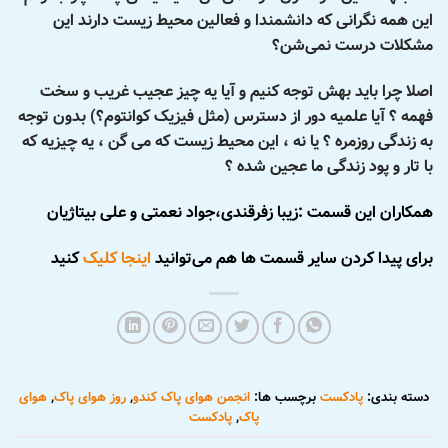
این همه نگرانی که دانشمندا و فعالین محیط زیست دارند این
مشکلات درست نمی‌شن؟
اصلا چرا باید بهش توجه کنیم و آیا یه چیز عجیب غریب و سخت
فهمه ؟ آیا علمیه دور از دسترس (مثل فیزیک کوانتوم؟) بدون توجه
به زندگی روزمره ؟ یا نه ، این محیط زیست که می گن ، یه چیزیه که
با تار و پود زندگی ما عجین شده ؟
همکاران این قسمت :زیبا زفرقندی،جواد نعمتی و علی بیتاژیان
برای پیدا کردن سایر قسمت ها هم می‌توانید
اینجا کلیک
کنید
دسته بندی:
پادکست
برچسب ها:
انجمن هوای پاک کندو
,
روز هوای پاک
,
هوای
پاک
,
پادکست