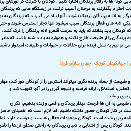
ی گونه ها به رفتار پرندگان اشاره کنیم . کودکان با شرکت در تورهای پرن
ات احترام بگذارند، به درختان آسیب نزنند، در زیستگاه‏ هایی که پرندگان
ـز به لانـــه پرندگان نزدیک نشوند. آنهـا یــاد می‏ گیــرنــد که پـرندگان به بو
زدیکی لانه ‏های فعال پرندگان سبب می‏شود آنها دچار استــرس شوند و حتی
 کودکان باید بدانند که باید به سرعت قلمرو لانه پرندگان را ترک کنند.
ه‏ پرندگان را از طبیعت خارج نکنند و همواره به یاد داشته باشند که مادر
ی توانیم به نسل آینده برای حفاظت از حیوانات و طبیعت امیدوار باشیم
| جهانگردان کوچک، جهان سازان فردا
بیعت از جمله پرنده‏ نگری می‏تواند استرس را از کودکان دور کند، مهار
حلیل، استدلال، ارائه‏ فرضیه و نتیجه‏ گیری را در آنها تقویت کند و
یاری رساند.
 طبیعی به آن ها فرصت دیدار پرندگان واقعی و زنده بدهیم، نگران
ست در کنار کودکان حضور داشته باشیم. اما لازم است که اطمینان حاصل
برنامه ریزی شده است. کودکان موجودات فعالی هستند و دوست دارند تما
د. کودکان پس از آشنایی با دنیای پرندگان به راحتی صدای آن‌ها را تقلی