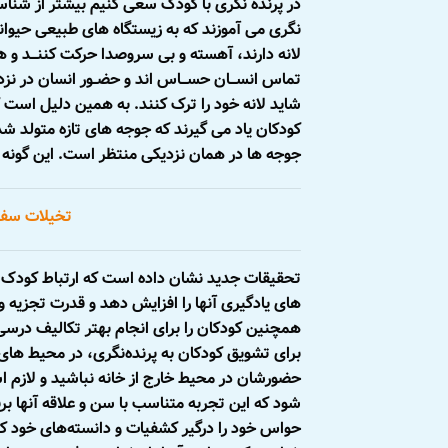
در پرنده نگری با کودک سعی کنیم بیشتر از شناسای
‏نگری می‏ آموزند که به زیستگاه ‏های طبیعی حیوان
لانه دارند، آهسته و بی‏ سر‏و‏صدا حرکت کننـــد و هـرگـ
تماس انســـان حســـاس‏ اند و حضــور انسان در ن
شاید لانه‏ خود را ترک کنند. به همین دلیل است که
کودکان یاد می‏ گیرند که جوجه‏ های تازه متولد‏ شد
جوجه ‏ها در همان نزدیکی منتظر است. این گونه م
تخیلات سفر 
تحقیقات جدید نشان داده است که ارتباط کودک و ط
‏های یادگیری آنها را افزایش دهد و قدرت تجزیه و ت
همچنین کودکان را برای انجام بهتر تکالیف درسی 
برای تشویق کودکان به پرنده‌نگری، در محیط های
حضورشان در محیط خارج از خانه نباشید و لازم ا
شود که این تجربه متناسب با سن و علاقه آنها 
حواس خود را درگیر کشفیات و دانسته‌های خود کنن