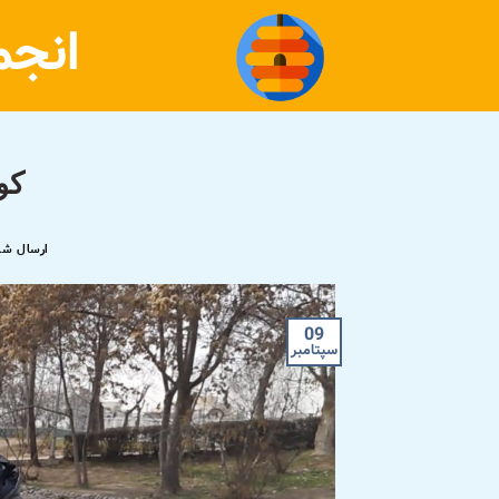
رش
انجم
ه
حتوا
کو
ارسال شد
09
سپتامبر