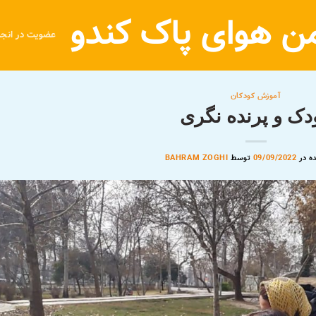
ن هوای پاک کندو
عضویت در انج
آموزش کودکان
دک و پرنده نگری
ه در
09/09/2022
توسط
BAHRAM ZOGHI