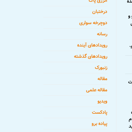
انرژی پاک
ده
درختبان
 و
دوچرخه سواری
رسانه
رویدادهای آینده
.
رویدادهای گذشته
زنبورک
مقاله
ت
مقاله علمی
ویدیو
پادکست
م
پیاده برو
د